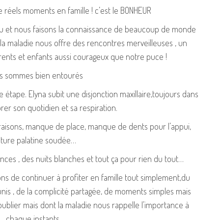
 réels moments en famille ! c’est le BONHEUR
u et nous faisons la connaissance de beaucoup de monde
 maladie nous offre des rencontres merveilleuses , un
ents et enfants aussi courageux que notre puce !
s sommes bien entourés
 étape. Elyna subit une disjonction maxillaire,toujours dans
orer son quotidien et sa respiration.
 raisons, manque de place, manque de dents pour l’appui,
ture palatine soudée…
ces , des nuits blanches et tout ça pour rien du tout…
ns de continuer à profiter en famille tout simplement,du
is , de la complicité partagée, de moments simples mais
ublier mais dont la maladie nous rappelle l’importance à
chaque instants .