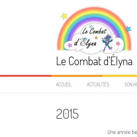
Aller
au
contenu
Le Combat d'Élyna
ACCUEIL
ACTUALITÉS
SON H
2026
2015
2025
2024
Une année bea