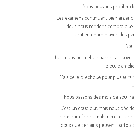
2023
Nous pouvons profiter de
Les examens continuent bien entend
2022
… Nous nous rendons compte que la
2021
soutien énorme avec des par
Nou
2020
Cela nous permet de passer la nouvelle
2019
le but d’améli
2018
Mais celle ci échoue pour plusieurs
su
2017
Nous passons des mois de souffran
2016
C’est un coup dur, mais nous décido
2015
bonheur d’être simplement tous réun
doux que certains peuvent parfois o
2014